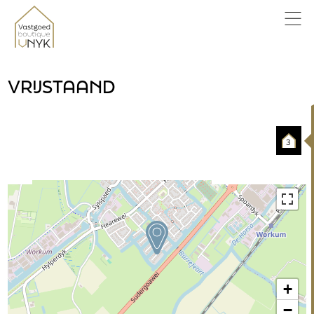
VRIJSTAAND
3
+
−