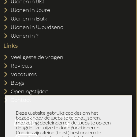
Wonen in IJlst
Wonen in Joure
Wonen in Balk
Wonen in Woudsend
Wonen in ?
Links
Veel gestelde vragen
Reviews
Vacatures
Blogs
Openingstijden
Contact
Deze website gebruikt cookies om het
bezoek naar de website te analyseren,
marketing doeleinden en de website op een
deugdelijke wijze te doen functioneren.
Cookies zijn kleine (tekst) bestanden die