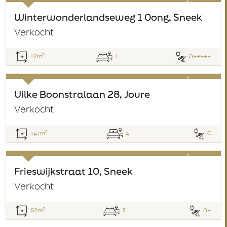
verkocht
Winterwonderlandseweg 1 0ong, Sneek
Verkocht
2
12m
1
A+++++
verkocht
Uilke Boonstralaan 28, Joure
Verkocht
2
141m
4
C
verkocht
Frieswijkstraat 10, Sneek
Verkocht
2
82m
3
A+