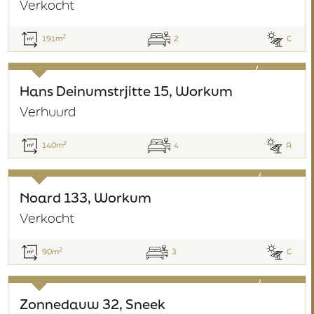
Verkocht
2
191m
2
C
verhuurd
Hans Deinumstrjitte 15, Workum
Verhuurd
2
140m
4
A
verkocht
Noard 133, Workum
Verkocht
2
90m
3
C
verkocht
Zonnedauw 32, Sneek