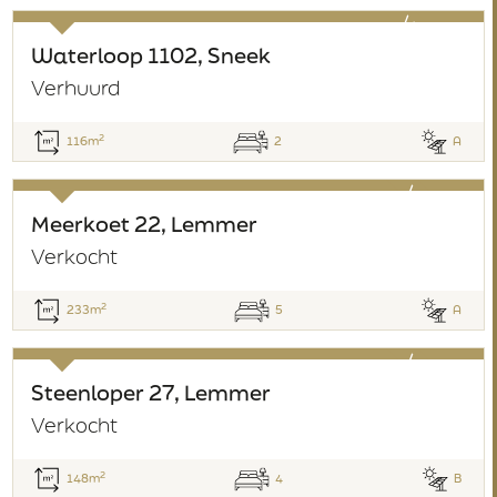
verhuurd
Waterloop 1102, Sneek
Verhuurd
2
116m
2
A
verkocht
Meerkoet 22, Lemmer
Verkocht
2
233m
5
A
verkocht
Steenloper 27, Lemmer
Verkocht
2
148m
4
B