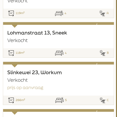
Verkocht
2
119m
4
A
verkocht
Lohmanstraat 13, Sneek
Verkocht
2
118m
4
B
verkocht
Slinkewei 23, Workum
Verkocht
prijs op aanvraag
2
266m
5
C