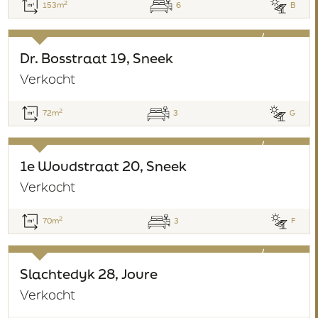
2
153m
6
B
verkocht
Dr. Bosstraat 19, Sneek
Verkocht
2
72m
3
G
verkocht
1e Woudstraat 20, Sneek
Verkocht
2
70m
3
F
verkocht
Slachtedyk 28, Joure
Verkocht