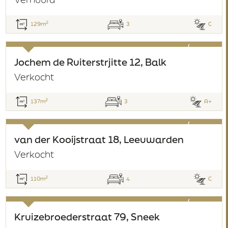
2
129m
3
C
verkocht
Jochem de Ruiterstrjitte 12, Balk
Verkocht
2
137m
3
A+
verkocht
van der Kooijstraat 18, Leeuwarden
Verkocht
2
110m
4
C
verkocht
Kruizebroederstraat 79, Sneek