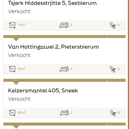
verkocht
Tsjerk Hiddesstrjitte 5, Sexbierum
Verkocht
2
77m
3
G
verkocht
Van Hottingawei 2, Pietersbierum
Verkocht
2
72m
2
G
verkocht
Keizersmantel 405, Sneek
Verkocht
2
95m
2
B