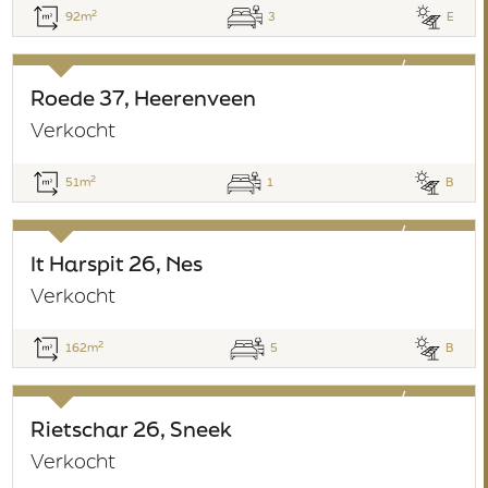
2
92m
3
E
verkocht
Roede 37, Heerenveen
Verkocht
2
51m
1
B
verkocht
It Harspit 26, Nes
Verkocht
2
162m
5
B
verkocht
Rietschar 26, Sneek
Verkocht