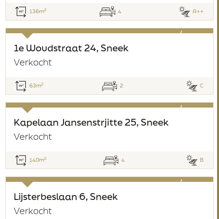
2
136m
4
A++
verkocht
1e Woudstraat 24, Sneek
Verkocht
2
63m
2
C
verkocht
Kapelaan Jansenstrjitte 25, Sneek
Verkocht
2
140m
4
B
verkocht
Lijsterbeslaan 6, Sneek
Verkocht