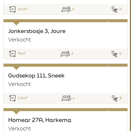
2
151m
5
A
verkocht
Jonkersbosje 3, Joure
Verkocht
2
75m
2
G
verkocht
Gudsekop 111, Sneek
Verkocht
2
115m
4
B
verkocht
Homear 27A, Harkema
Verkocht