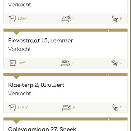
Verkocht
2
110m
4
B
verkocht
Flevostraat 15, Lemmer
Verkocht
2
91m
3
C
verkocht
Klaeiterp 2, Wiuwert
Verkocht
2
240m
5
F
verkocht
Ooievaarslaan 27, Sneek