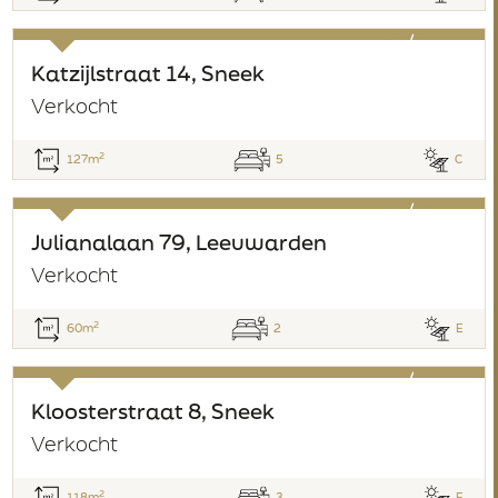
verkocht
Katzijlstraat 14, Sneek
Verkocht
2
127m
5
C
verkocht
Julianalaan 79, Leeuwarden
Verkocht
2
60m
2
E
verkocht
Kloosterstraat 8, Sneek
Verkocht
2
118m
3
E