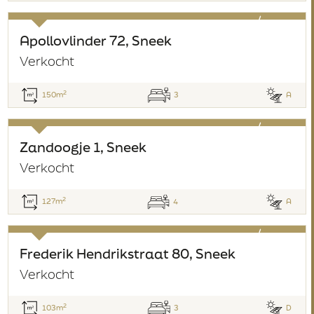
verkocht
Apollovlinder 72, Sneek
Verkocht
2
150m
3
A
verkocht
Zandoogje 1, Sneek
Verkocht
2
127m
4
A
verkocht
Frederik Hendrikstraat 80, Sneek
Verkocht
2
103m
3
D