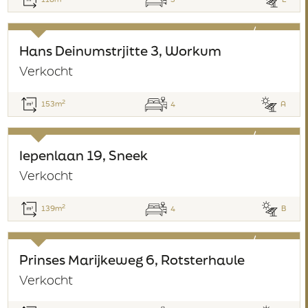
verkocht
Hans Deinumstrjitte 3, Workum
Verkocht
2
153m
4
A
verkocht
Iepenlaan 19, Sneek
Verkocht
2
139m
4
B
verkocht
Prinses Marijkeweg 6, Rotsterhaule
Verkocht