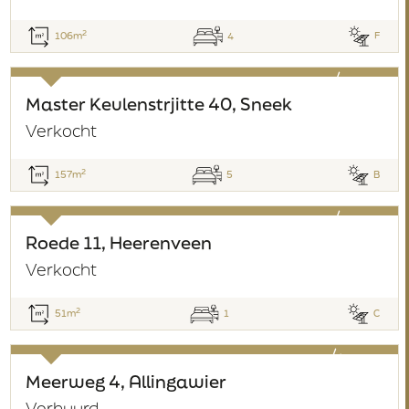
2
106m
4
F
verkocht
Master Keulenstrjitte 40, Sneek
Verkocht
2
157m
5
B
verkocht
Roede 11, Heerenveen
Verkocht
2
51m
1
C
verhuurd
Meerweg 4, Allingawier
Verhuurd