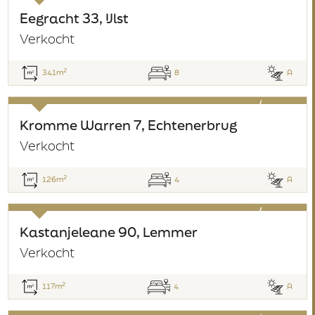
verkocht
Eegracht 33, IJlst
Verkocht
2
341m
8
A
verkocht
Kromme Warren 7, Echtenerbrug
Verkocht
2
126m
4
A
verkocht
Kastanjeleane 90, Lemmer
Verkocht
2
117m
4
A