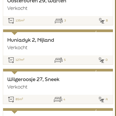
Oosterburen 29, Warten
Verkocht
2
135m
3
B
verkocht
Huniadyk 2, Nijland
Verkocht
2
127m
5
D
verkocht
Wilgeroosje 27, Sneek
Verkocht
2
85m
4
A