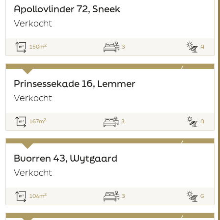
verkocht
Apollovlinder 72, Sneek
Verkocht
2
150m
3
A
verkocht
Prinsessekade 16, Lemmer
Verkocht
2
167m
3
A
verkocht
Buorren 43, Wytgaard
Verkocht
2
104m
3
G