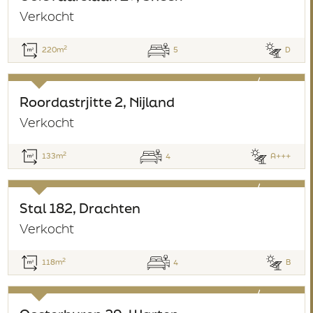
Verkocht
2
220m
5
D
verkocht
Roordastrjitte 2, Nijland
Verkocht
2
133m
4
A+++
verkocht
Stal 182, Drachten
Verkocht
2
118m
4
B
verkocht