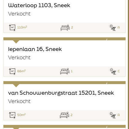
verkocht
Waterloop 1103, Sneek
Verkocht
2
110m
2
A
verkocht
Iepenlaan 16, Sneek
Verkocht
2
66m
1
C
verkocht
van Schouwenburgstraat 15201, Sneek
Verkocht
2
50m
2
A