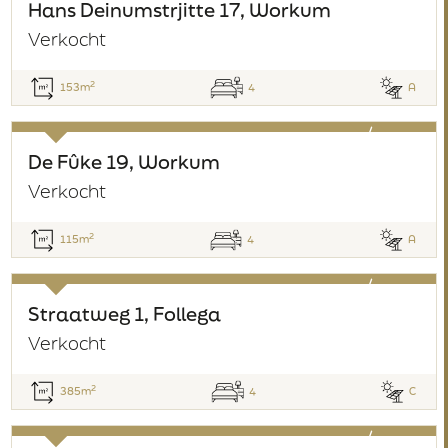
verkocht
Hans Deinumstrjitte 17, Workum
Verkocht
2
153m
4
A
verkocht
De Fûke 19, Workum
Verkocht
2
115m
4
A
verkocht
Straatweg 1, Follega
Verkocht
2
385m
4
C