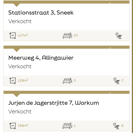
verkocht
Stationsstraat 3, Sneek
Verkocht
2
417m
10
verkocht
Meerweg 4, Allingawier
Verkocht
2
129m
3
C
verkocht
Jurjen de Jagerstrjitte 7, Workum
Verkocht
2
156m
4
A