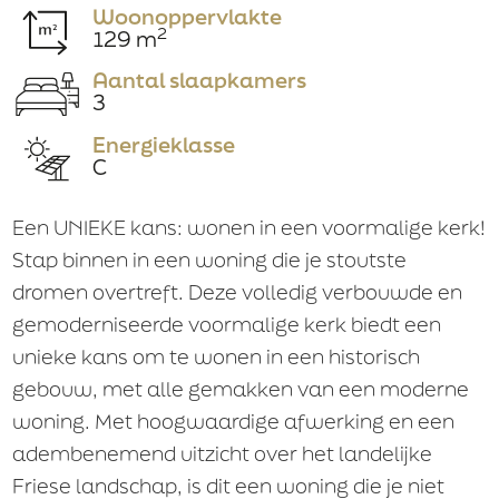
Woonoppervlakte
2
129 m
Huisnummer
Aantal slaapkamers
3
Energieklasse
C
Huisnr. toevoeging
Een UNIEKE kans: wonen in een voormalige kerk!
Stap binnen in een woning die je stoutste
Straatnaam
dromen overtreft. Deze volledig verbouwde en
gemoderniseerde voormalige kerk biedt een
unieke kans om te wonen in een historisch
Plaats
gebouw, met alle gemakken van een moderne
woning. Met hoogwaardige afwerking en een
adembenemend uitzicht over het landelijke
Friese landschap, is dit een woning die je niet
Telefoon