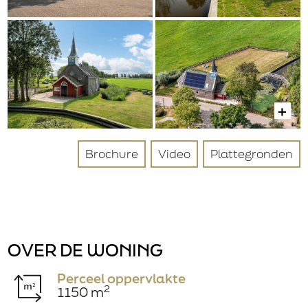
Nee
Gegevens
Bedrijfsnaam
Verzenden
Aanhef
Brochure
Video
Plattegronden
Dhr.
Mevr.
Achternaam
OVER DE WONING
Perceel oppervlakte
Postcode
2
1150 m