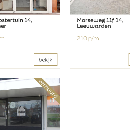
ostertuin 14,
Morseweg 11f 14,
er
Leeuwarden
/m
210 p/m
bekijk
verhuurd