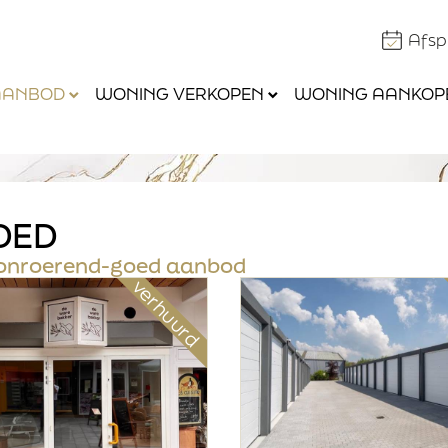
Afs
AANBOD
WONING VERKOPEN
WONING AANKOP
OED
fsonroerend-goed aanbod
verhuurd