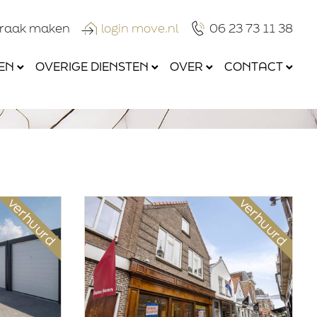
praak maken
login move.nl
06 23 73 11 38
EN
OVERIGE DIENSTEN
OVER
CONTACT
verhuurd
verhuurd