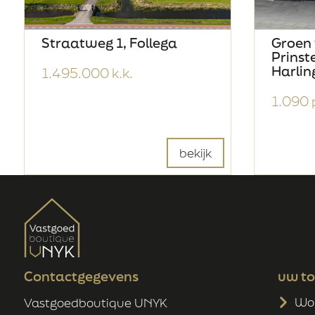
Straatweg 1, Follega
Groen
Prinst
Harlin
1.495.000 k.k.
1.090
bekijk
Contactgegevens
uw t
Won
Vastgoedboutique UNYK