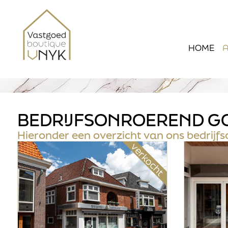
HOME
BEDRIJFSONROEREND G
Hieronder een overzicht van ons bedrij
verkocht