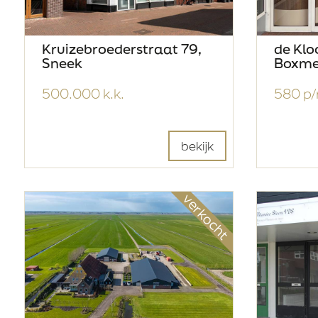
Kruizebroederstraat 79,
de Klo
Sneek
Boxme
500.000 k.k.
580 p
bekijk
verkocht