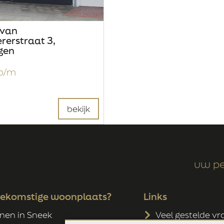
 van
ererstraat 3,
gen
 p/m
bekijk
uw pe
oekomstige woonplaats?
Links
en in Sneek
Veel gestelde v