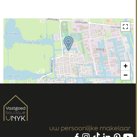
+
−
uw persoonlijke makelaar