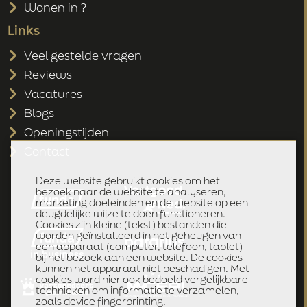
Wonen in ?
Links
Veel gestelde vragen
Reviews
Vacatures
Blogs
Openingstijden
Contact
Deze website gebruikt cookies om het
bezoek naar de website te analyseren,
marketing doeleinden en de website op een
deugdelijke wijze te doen functioneren.
Cookies zijn kleine (tekst) bestanden die
worden geïnstalleerd in het geheugen van
een apparaat (computer, telefoon, tablet)
bij het bezoek aan een website. De cookies
kunnen het apparaat niet beschadigen. Met
cookies word hier ook bedoeld vergelijkbare
technieken om informatie te verzamelen,
zoals device fingerprinting.