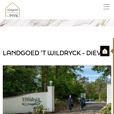
LANDGOED ’T WILDRYCK - DIEVER
3