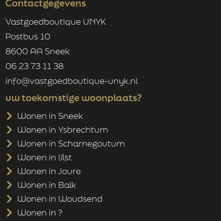
Contactgegevens
Zadeldak
Vastgoedboutique UNYK
Postbus 10
OVERIG
8600 AA Sneek
Permanente bewoning
06 23 73 11 38
Ja
info@vastgoedboutique-unyk.nl
Onderhoud binnen
uw toekomstige woonplaats?
Goed
Onderhoud buiten
Wonen in Sneek
Goed
Wonen in Ysbrechtum
Huidig gebruik
Wonen in Scharnegoutum
Woonruimte
Wonen in IJlst
Huidige bestemming
Woonruimte
Wonen in Joure
Wonen in Balk
Wonen in Woudsend
VOORZIENINGEN
Wonen in ?