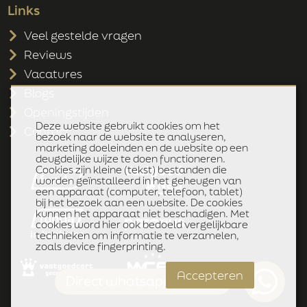
Voorzieningen
Links
Mechanische ventilatie, tv kabel,
buitenzonwering, schuifpui,
Veel gestelde vragen
dakraam, glasvezel kabel en
Reviews
zonnepanelen
Vacatures
Blogs
Openingstijden
KADASTRALE GEGEVENS
Deze website gebruikt cookies om het
Contact
bezoek naar de website te analyseren,
Gemeente
marketing doeleinden en de website op een
Sneek
deugdelijke wijze te doen functioneren.
Cookies zijn kleine (tekst) bestanden die
Sectie
worden geïnstalleerd in het geheugen van
C
een apparaat (computer, telefoon, tablet)
bij het bezoek aan een website. De cookies
Perceelnummer
kunnen het apparaat niet beschadigen. Met
7452
cookies word hier ook bedoeld vergelijkbare
technieken om informatie te verzamelen,
Oppervlakte
zoals device fingerprinting.
2
216 m
Accepteren
Eigendomssituatie
Direct whatsapp klik hier
Volle eigendom