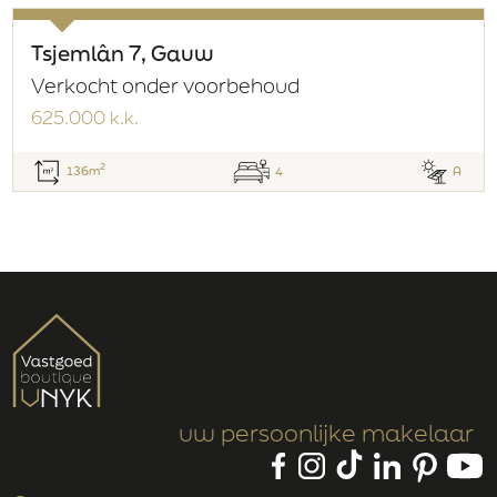
Schuur / Berging
Vrijstaand hout
Tsjemlân 7, Gauw
Voorzieningen
Verkocht onder voorbehoud
Voorzien van elektra
625.000 k.k.
2
136m
4
A
PARKEERGELEGENHEID
Parkeerfaciliteiten
Op eigen terrein
Parkeeroppervlakte
2
m
(0.0m bij 0.0m)
Parkeer capaciteit
2
uw persoonlijke makelaar
DAK
Soort dak