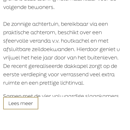
volgende bewoners.
De zonnige achtertuin, bereikbaar via een
E-mail
praktische achterom, beschikt over een
sfeervolle veranda v.v. houtkachel en met
afsluitbare zeildoekwanden. Hierdoor geniet u
Aanvaarding
vrijwel het hele jaar door van het buitenleven.
In overleg
De recent gerealiseerde dakkapel zorgt op de
Per datum
eerste verdieping voor verrassend veel extra
ruimte en een prettige lichtinval.
Financiële voorwaarden
Samen met de vier volwaardige slaapkamers
Financiële voorwaarden
Lees meer
biedt deze woning alle ruimte voor een gezin,
Geen voorbehoud van toepassing voor het
een thuiswerkplek of hobbyruimte.
verkrijgen van een financiering
Voorbehoud voor het verkrijgen van een
financiering koopsom
Een instapklare gezinswoning waar ruimte,
Voorbehoud voor het verkrijgen van een