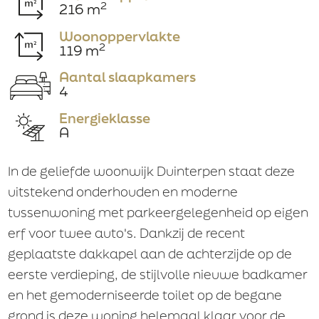
2
216 m
Woonoppervlakte
Huisnummer
2
119 m
Aantal slaapkamers
4
Huisnr. toevoeging
Energieklasse
A
In de geliefde woonwijk Duinterpen staat deze
Straatnaam
uitstekend onderhouden en moderne
tussenwoning met parkeergelegenheid op eigen
erf voor twee auto's. Dankzij de recent
Plaats
geplaatste dakkapel aan de achterzijde op de
eerste verdieping, de stijlvolle nieuwe badkamer
en het gemoderniseerde toilet op de begane
Telefoon
grond is deze woning helemaal klaar voor de