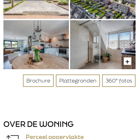
Nee
Gegevens
Bedrijfsnaam
Verzenden
Aanhef
Dhr.
Brochure
Plattegronden
360° fotos
Mevr.
Achternaam
OVER DE WONING
Postcode
Perceel oppervlakte