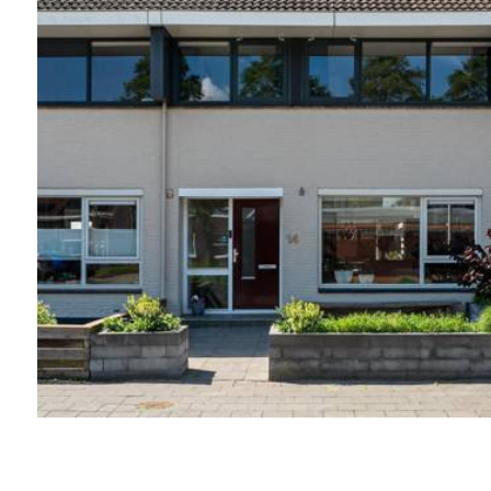
Aanhef
Achternaam
Postcode
Huisnummer
Huisnr. toevoeging
Straatnaam
Plaats