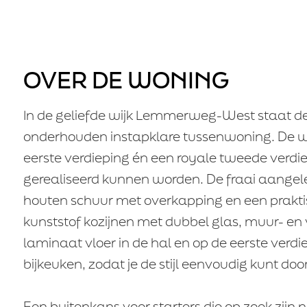
Telefoon
E-mail
OVER DE WONING
Aanvaarding
In de geliefde wijk Lemmerweg-West staat de
onderhouden instapklare tussenwoning. De wo
Financiële 
eerste verdieping én een royale tweede verd
Financiële
gerealiseerd kunnen worden. De fraai aangele
voorwaarden
houten schuur met overkapping en een praktis
kunststof kozijnen met dubbel glas, muur- en v
laminaat vloer in de hal en op de eerste ver
bijkeuken, zodat je de stijl eenvoudig kunt doo
Bedrag
Een buitenkans voor starters die op zoek zijn 