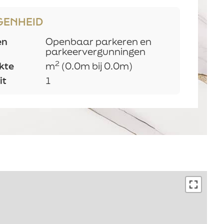
t zorgt
Verzenden
ng als
GENHEID
en
Openbaar parkeren en
parkeervergunningen
2
kte
m
(0.0m bij 0.0m)
it
1
Zadeldak
oning
Ja