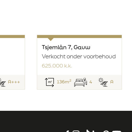
C
9478
2
163 m
ie
Volle eigendom
Tsjemlân 7, Gauw
Verkocht onder voorbehoud
625.000 k.k.
2
A+++
136m
4
A