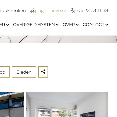
praak maken
login move.nl
06 23 73 11 38
EN
OVERIGE DIENSTEN
OVER
CONTACT
 op
Bieden
Verzenden