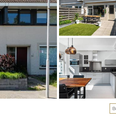
Dhr.
Mevr.
B