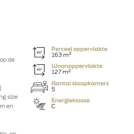
Perceel oppervlakte
2
163 m
 op de
Woonoppervlakte
2
127 m
n
krijgen van een
Aantal slaapkamers
j
ciering koopsom
5
iering voor een
ng size
Energieklasse
en en
C
ie, op