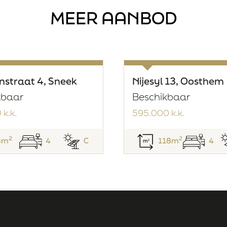
Sectie
MEER AANBOD
Perceelnummer
Oppervlakte
n en voortuin
Eigendomssituat
n
.5m bij 6.5m)
straat 4, Sneek
Nijesyl 13, Oosthem
kbaar
Beschikbaar
k.k.
595.000 k.k.
ngelegd
2
2
8m
4
C
118m
4