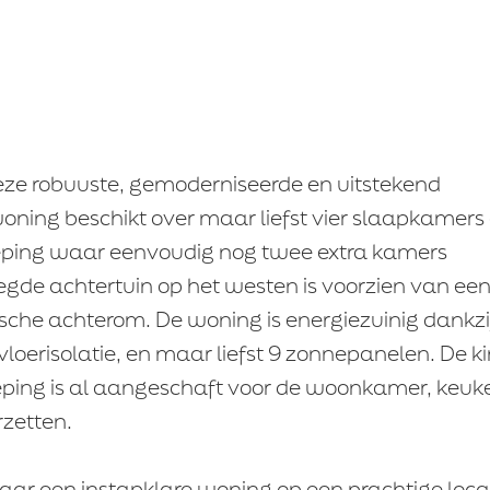
In overleg
Per datum
ze robuuste, gemoderniseerde en uitstekend
ning beschikt over maar liefst vier slaapkamers
voorwaarden
ieping waar eenvoudig nog twee extra kamers
gde achtertuin op het westen is voorzien van ee
Geen voorbehoud van toepassing voor het ver
financiering
che achterom. De woning is energiezuinig dankzi
Voorbehoud voor het verkrijgen van een finan
Voorbehoud voor het verkrijgen van een financ
loerisolatie, en maar liefst 9 zonnepanelen. De ki
bedrag van
dieping is al aangeschaft voor de woonkamer, keuk
rzetten.
naar een instapklare woning op een prachtige locat