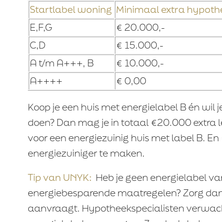
Startlabel woning
Minimaal extra hypot
E,F,G
€ 20.000,-
C,D
€ 15.000,-
A t/m A+++, B
€ 10.000,-
A++++
€ 0,00
Koop je een huis met energielabel B én wil
doen? Dan mag je in totaal €20.000 extra 
voor een energiezuinig huis met label B. E
energiezuiniger te maken.
Tip van UNYK:
Heb je geen energielabel van 
energiebesparende maatregelen? Zorg dan d
aanvraagt. Hypotheekspecialisten verwac