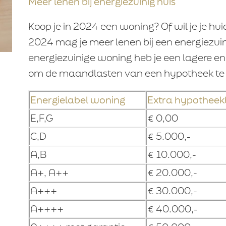
Meer lenen bij energiezuinig huis
Koop je in 2024 een woning? Of wil je je hu
2024 mag je meer lenen bij een energiezuin
energiezuinige woning heb je een lagere en
om de maandlasten van een hypotheek te 
Energielabel woning
Extra hypothee
E,F,G
€ 0,00
C,D
€ 5.000,-
A,B
€ 10.000,-
A+, A++
€ 20.000,-
A+++
€ 30.000,-
A++++
€ 40.000,-