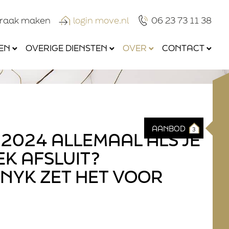
praak maken
login move.nl
06 23 73 11 38
EN
OVERIGE DIENSTEN
OVER
CONTACT
AANBOD
3
2024 ALLEMAAL ALS JE
K AFSLUIT?
NYK ZET HET VOOR