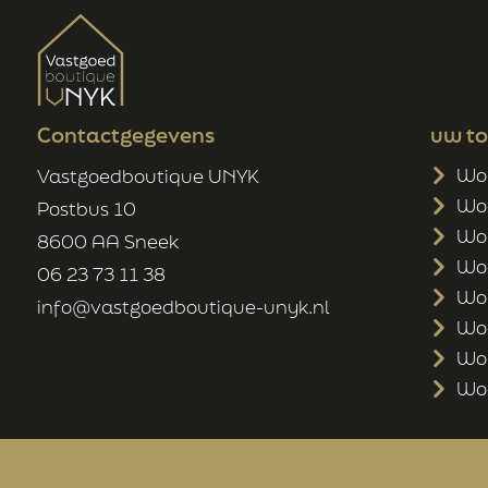
Contactgegevens
uw t
Won
Vastgoedboutique UNYK
Wo
Postbus 10
Wo
8600 AA Sneek
Won
06 23 73 11 38
Won
info@vastgoedboutique-unyk.nl
Won
Wo
Won