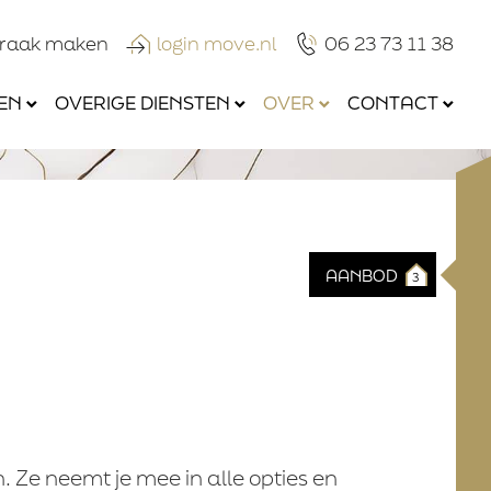
praak maken
login move.nl
06 23 73 11 38
EN
OVERIGE DIENSTEN
OVER
CONTACT
AANBOD
3
n. Ze neemt je mee in alle opties en