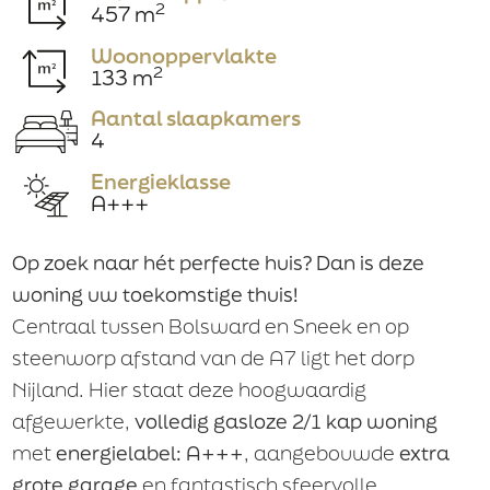
2
457 m
Woonoppervlakte
Huisnummer
2
133 m
Aantal slaapkamers
4
Huisnr. toevoeging
Energieklasse
A+++
Op zoek naar hét perfecte huis? Dan is deze
Straatnaam
woning uw toekomstige thuis!
Centraal tussen Bolsward en Sneek en op
steenworp afstand van de A7 ligt het dorp
Plaats
Nijland. Hier staat deze hoogwaardig
afgewerkte,
volledig gasloze 2/1 kap woning
met
energielabel: A+++
, aangebouwde
extra
Telefoon
grote garage
en fantastisch sfeervolle