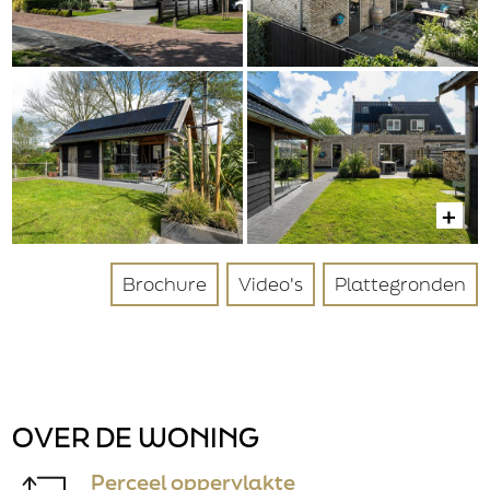
Nee
Gegevens
Bedrijfsnaam
Verzenden
Aanhef
Dhr.
Brochure
Video's
Plattegronden
Mevr.
Achternaam
OVER DE WONING
Postcode
Perceel oppervlakte