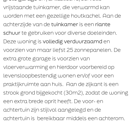
vrijstaande tuinkamer, die verwarmd kan
worden met een gezellige houtkachel. Aan de
achterzijde van de
tuinkamer
is een
riante
E-mail
schuur
te gebruiken voor diverse doeleinden.
Deze woning is
volledig verduurzaamd
en
voorzien van maar liefst 25 zonnepanelen. De
Aanvaarding
extra grote garage is voorzien van
In overleg
vloerverwarming en hierdoor voorbereid op
Per datum
levensloopbestendig wonen en/of voor een
praktijkruimte aan huis. Aan de zijkant is een
Financiële voorwaarden
strook grond bijgekocht (30m2), zodat de woning
Financiële voorwaarden
een extra brede oprit heeft. De voor- en
achtertuin zijn stijlvol aangelegd en de
Geen voorbehoud van toepassing voor het
verkrijgen van een financiering
achtertuin is bereikbaar middels een achterom.
Voorbehoud voor het verkrijgen van een
financiering koopsom
Voorbehoud voor het verkrijgen van een