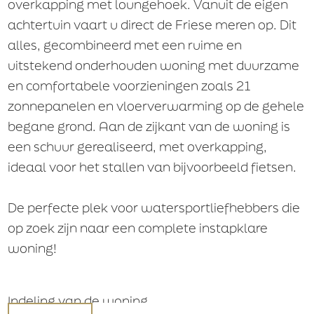
overkapping met loungehoek. Vanuit de eigen
achtertuin vaart u direct de Friese meren op. Dit
alles, gecombineerd met een ruime en
E-mail
uitstekend onderhouden woning met duurzame
en comfortabele voorzieningen zoals 21
zonnepanelen en vloerverwarming op de gehele
Aanvaarding
begane grond. Aan de zijkant van de woning is
een schuur gerealiseerd, met overkapping,
In overleg
Per datum
ideaal voor het stallen van bijvoorbeeld fietsen.
De perfecte plek voor watersportliefhebbers die
Financiële voorwaarden
op zoek zijn naar een complete instapklare
Financiële voorwaarden
woning!
Geen voorbehoud van toepassing voor het
verkrijgen van een financiering
Voorbehoud voor het verkrijgen van een
Indeling van de woning
financiering koopsom
Voorbehoud voor het verkrijgen van een