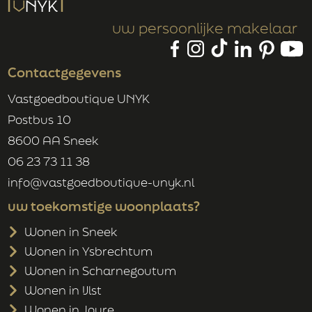
Bent u op zoek naar een woning waar comfort,
Isolatie
ruimte, duurzaamheid én een unieke ligging aan
uw persoonlijke makelaar
Parkeerfaciliteiten
vaarwater samenkomen? Dan is dit uw kans!
Op eigen terrein
Contactgegevens
Parkeeroppervlakte
2
m
(0.0m bij 0.0m)
Vastgoedboutique UNYK
Parkeer capaciteit
Postbus 10
3
Totaal aantal garages
8600 AA Sneek
1
06 23 73 11 38
info@vastgoedboutique-unyk.nl
uw toekomstige woonplaats?
DAK
Wonen in Sneek
Soort dak
Zadeldak
Wonen in Ysbrechtum
Wonen in Scharnegoutum
Wonen in IJlst
OVERIG
Wonen in Joure