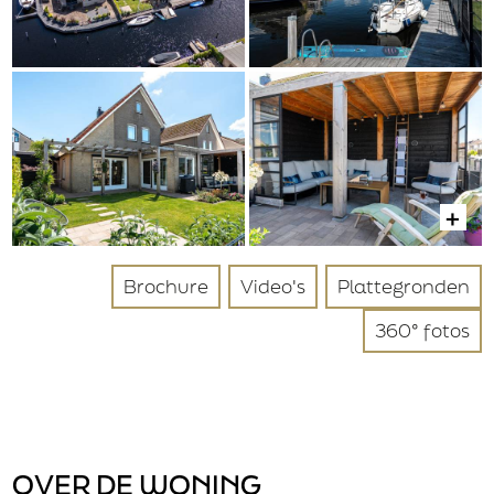
Nee
Gegevens
Bedrijfsnaam
Verzenden
Aanhef
Dhr.
Brochure
Video's
Plattegronden
Mevr.
360° fotos
Achternaam
Postcode
OVER DE WONING