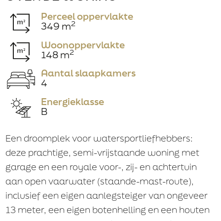
Perceel oppervlakte
2
349 m
Huisnummer
Woonoppervlakte
2
148 m
Aantal slaapkamers
Huisnr. toevoeging
4
Energieklasse
B
Straatnaam
Een droomplek voor watersportliefhebbers:
deze prachtige, semi-vrijstaande woning met
garage en een royale voor-, zij- en achtertuin
Plaats
aan open vaarwater (staande-mast-route),
inclusief een eigen aanlegsteiger van ongeveer
13 meter, een eigen botenhelling en een houten
Telefoon