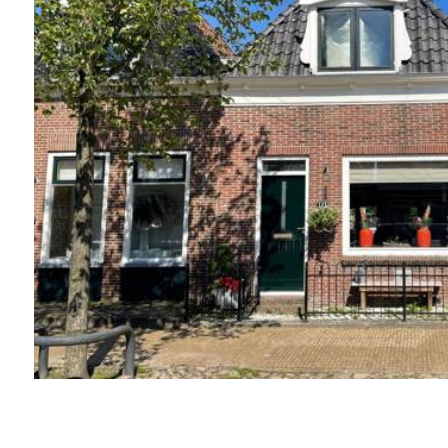
Aanhef
Achternaam
Postcode
Huisnummer
Huisnr. toevoeging
Straatnaam
Plaats