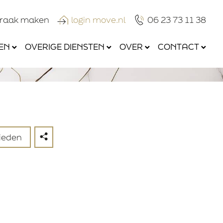
praak maken
login move.nl
06 23 73 11 38
EN
OVERIGE DIENSTEN
OVER
CONTACT
ieden
Verzenden