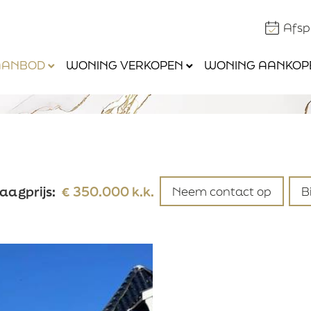
Afs
AANBOD
WONING VERKOPEN
WONING AANKOP
namens mijzelf, als particulier
namens mijzelf en mijn partner, als particulier
voor een klant, als aankopende makelaar
/
aagprijs:
€ 350.000 k.k.
Neem contact op
B
Ja
Nee