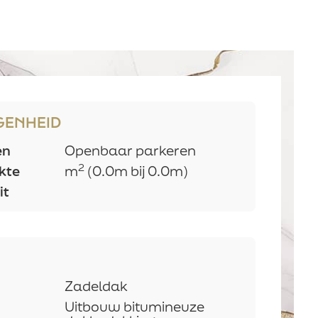
voeren van een
echnische keuring
bedenktijd
met
echnische keuring
 het totaal aan
 van de
 mag kosten dan
GENHEID
en
Openbaar parkeren
2
kte
m
(0.0m bij 0.0m)
it
Zadeldak
Uitbouw bitumineuze