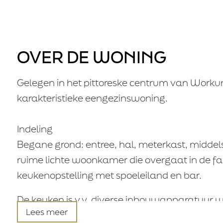
Telefoon
E-mail
OVER DE WONING
Aanvaarding
Gelegen in het pittoreske centrum van Workum
karakteristieke eengezinswoning.
Financiële 
Indeling
Financiële
voorwaarden
Begane grond: entree, hal, meterkast, middel
ruime lichte woonkamer die overgaat in de 
keukenopstelling met spoeleiland en bar.
Bedrag
De keuken is v.v. diverse inbouwapparatuur
Lees meer
inductiekookplaat. Badkamer met vrijstaand l